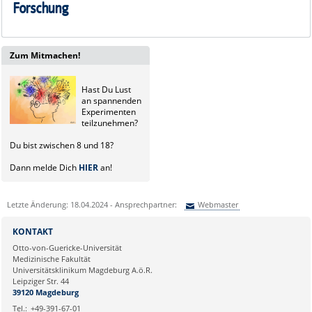
Forschung
Zum Mitmachen!
Hast Du Lust
an spannenden
Experimenten
teilzunehmen?
Du bist zwischen 8 und 18?
Dann melde Dich
HIER
an!
Letzte Änderung: 18.04.2024 - Ansprechpartner:
Webmaster
Sie können eine Nachricht versenden an:
Webmaster
KONTAKT
Ihre E-Mailadresse:
Otto-von-Guericke-Universität
Medizinische Fakultät
Universitätsklinikum Magdeburg A.ö.R.
Ihr Anliegen:
Leipziger Str. 44
39120 Magdeburg
Tel.:
+49-391-67-01