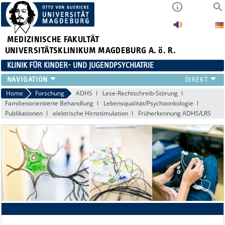
MEDIZINISCHE FAKULTÄT
UNIVERSITÄTSKLINIKUM MAGDEBURG A. ö. R.
KLINIK FÜR KINDER- UND JUGENDPSYCHIATRIE
FORSCHUNG
Home
Forschung
ADHS
Lese-Rechtschreib-Störung
Familienorientierte Behandlung
Lebensqualität/Psychoonkologie
LEHRE
Publikationen
elektrische Hirnstimulation
Früherkennung ADHS/LRS
KLINIK
NEWS
STUDIENTEILNAHME
TEAM
INFOS
KONTAKT