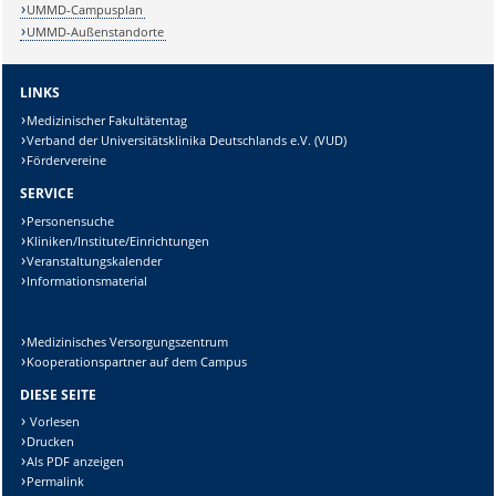
UMMD-Campusplan
Lösung:
UMMD-Außenstandorte
LINKS
Medizinischer Fakultätentag
Verband der Universitätsklinika Deutschlands e.V. (VUD)
Fördervereine
SERVICE
Personensuche
Kliniken/Institute/Einrichtungen
Veranstaltungskalender
Informationsmaterial
Medizinisches Versorgungszentrum
Kooperationspartner auf dem Campus
DIESE SEITE
Vorlesen
Drucken
Als PDF anzeigen
Permalink