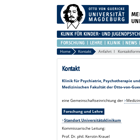
ME
UN
KLINIK FÜR KINDER- UND JUGENDPSYCH
FORSCHUNG
LEHRE
KLINIK
NEWS
Home
Kontakt
Anfahrt
Kontaktform
Kontakt
Klinik für Psychiatrie, Psychotherapie u
Medizinischen Fakultät der Otto-von-Gue
eine Gemeinschaftseinrichtung der
Medizin
Forschung und Lehre
Standort Universitätsklinikum
Kommissarische Leitung:
Prof. Dr. phil. Kerstin Krauel