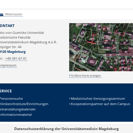
Webmaster
Webmaster
ONTAKT
tto-von-Guericke-Universität
edizinische Fakultät
niversitätsklinikum Magdeburg A.ö.R.
eipziger Str. 44
9120 Magdeburg
el.:
+49-391-67-01
Impressum
Größere Karte anzeigen
ERVICE
Personensuche
Medizinisches Versorgungszentrum
Kliniken/Institute/Einrichtungen
Kooperationspartner auf dem Campus
Veranstaltungskalender
Informationsmaterial
Datenschutzerklärung der Universitätsmedizin Magdeburg