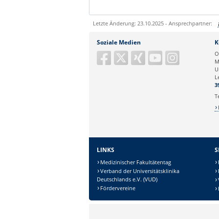
Letzte Änderung: 23.10.2025 - Ansprechpartner:
Sie können eine Nachricht versenden an:
Soziale Medien
K
Ihre E-Mailadresse:
O
M
U
Ihr Anliegen:
L
3
T
LINKS
S
Medizinischer Fakultätentag
Verband der Universitätsklinika
Deutschlands e.V. (VUD)
Fördervereine