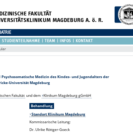
DIZINISCHE FAKULTÄT
IVERSITÄTSKLINIKUM MAGDEBURG A. ö. R.
IATRIE
STUDIENTEILNAHME
TEAM
INFOS
KONTAKT
ular
nd Psychosomatische Medizin des Kindes- und Jugendalters der
ricke-Universität Magdeburg
ischen Fakultät
und dem
Klinikum Magdeburg gGmbH
Behandlung
Standort Klinikum Magdeburg
Kommissarische Leitung:
Dr. Ulrike Röttger-Goeck