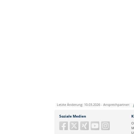
Letzte Änderung: 10.03.2026 - Ansprechpartner:
Sie können eine Nachricht versenden an:
Soziale Medien
K
Ihre E-Mailadresse:
O
M
U