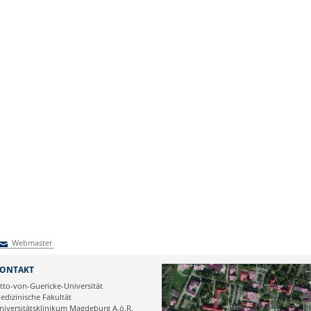
Webmaster
Webmaster
ONTAKT
tto-von-Guericke-Universität
edizinische Fakultät
niversitätsklinikum Magdeburg A.ö.R.