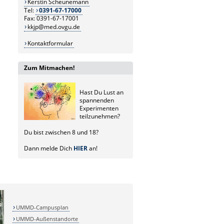
Kerstin Scheunemann
Tel:
0391-67-17000
Fax: 0391-67-17001
kkjp@med.ovgu.de
Kontaktformular
Zum Mitmachen!
Hast Du Lust an
spannenden
Experimenten
teilzunehmen?
Du bist zwischen 8 und 18?
Dann melde Dich
HIER
an!
UMMD-Campusplan
UMMD-Außenstandorte