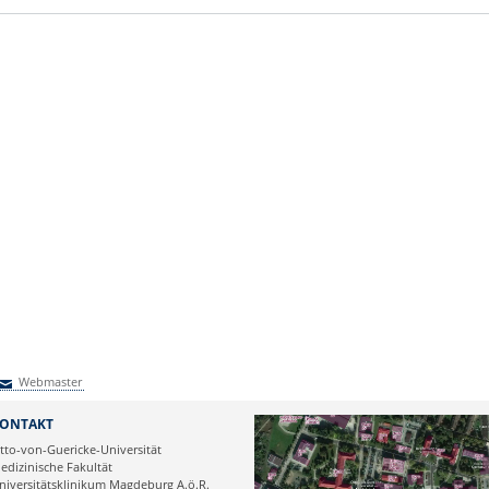
Webmaster
Webmaster
ONTAKT
tto-von-Guericke-Universität
edizinische Fakultät
niversitätsklinikum Magdeburg A.ö.R.