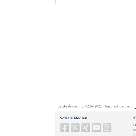
Letzte Änderung: 02.09.2022 - Ansprechpartner:
Sie können eine Nachricht versenden an:
Soziale Medien
K
Ihre E-Mailadresse:
O
M
U