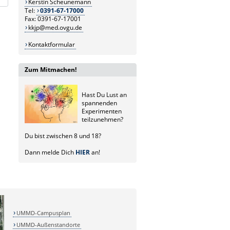
Kerstin Scheunemann
Tel:
0391-67-17000
Fax: 0391-67-17001
kkjp@med.ovgu.de
Kontaktformular
Zum Mitmachen!
Hast Du Lust an
spannenden
Experimenten
teilzunehmen?
Du bist zwischen 8 und 18?
Dann melde Dich
HIER
an!
UMMD-Campusplan
UMMD-Außenstandorte