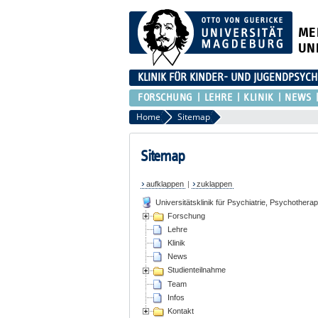
ME
UN
KLINIK FÜR KINDER- UND JUGENDPSYCH
FORSCHUNG
LEHRE
KLINIK
NEWS
Home
Sitemap
Sitemap
aufklappen
|
zuklappen
Universitätsklinik für Psychiatrie, Psychothe
Forschung
Lehre
Klinik
News
Studienteilnahme
Team
Infos
Kontakt