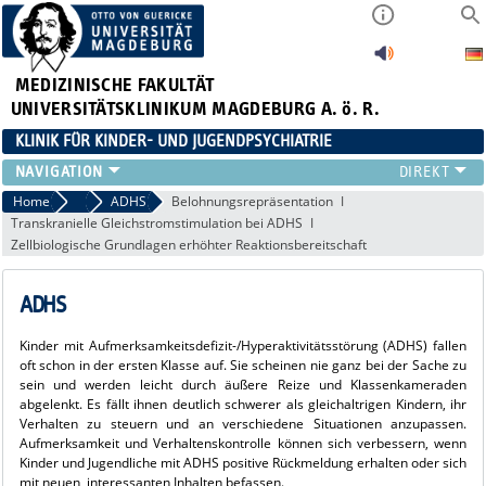
MEDIZINISCHE FAKULTÄT
UNIVERSITÄTSKLINIKUM MAGDEBURG A. ö. R.
KLINIK FÜR KINDER- UND JUGENDPSYCHIATRIE
FORSCHUNG
Home
Forschung
ADHS
Belohnungsrepräsentation
Transkranielle Gleichstromstimulation bei ADHS
LEHRE
Zellbiologische Grundlagen erhöhter Reaktionsbereitschaft
KLINIK
NEWS
ADHS
STUDIENTEILNAHME
TEAM
Kinder mit Aufmerksamkeitsdefizit-/Hyperaktivitätsstörung (ADHS) fallen
INFOS
oft schon in der ersten Klasse auf. Sie scheinen nie ganz bei der Sache zu
sein und werden leicht durch äußere Reize und Klassenkameraden
KONTAKT
abgelenkt. Es fällt ihnen deutlich schwerer als gleichaltrigen Kindern, ihr
Verhalten zu steuern und an verschiedene Situationen anzupassen.
Aufmerksamkeit und Verhaltenskontrolle können sich verbessern, wenn
Kinder und Jugendliche mit ADHS positive Rückmeldung erhalten oder sich
mit neuen, interessanten Inhalten befassen.