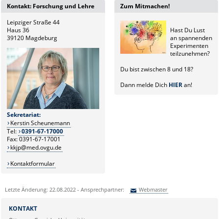
Kontakt: Forschung und Lehre
Zum Mitmachen!
Leipziger Straße 44
Haus 36
Hast Du Lust
39120 Magdeburg
an spannenden
Experimenten
teilzunehmen?
Du bist zwischen 8 und 18?
Dann melde Dich
HIER
an!
Sekretariat:
Kerstin Scheunemann
Tel:
0391-67-17000
Fax: 0391-67-17001
kkjp@med.ovgu.de
Kontaktformular
Letzte Änderung: 22.08.2022 - Ansprechpartner:
Webmaster
Sie können eine Nachricht versenden an:
Webmaster
KONTAKT
Ihre E-Mailadresse: