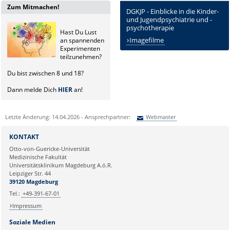
Zum Mitmachen!
DGKJP
- Einblicke in die Kinder-
und Jugendpsychiatrie und -
psychotherapie
Hast Du Lust
Imagefilme
an spannenden
Experimenten
teilzunehmen?
Du bist zwischen 8 und 18?
Dann melde Dich
HIER
an!
Letzte Änderung: 14.04.2026 - Ansprechpartner:
Webmaster
Sie können eine Nachricht versenden an:
Webmaster
KONTAKT
Ihre E-Mailadresse:
Otto-von-Guericke-Universität
Medizinische Fakultät
Universitätsklinikum Magdeburg A.ö.R.
Ihr Anliegen:
Leipziger Str. 44
39120 Magdeburg
Tel.:
+49-391-67-01
Impressum
Soziale Medien