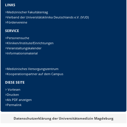
Sicherheitsabfrage:
LINKS
Medizinischer Fakultätentag
Verband der Universitätsklinika Deutschlands e.V. (VUD)
Fördervereine
SERVICE
Lösung:
Personensuche
Kliniken/Institute/Einrichtungen
Veranstaltungskalender
Informationsmaterial
Medizinisches Versorgungszentrum
Kooperationspartner auf dem Campus
DIESE SEITE
Vorlesen
Drucken
Als PDF anzeigen
Permalink
Datenschutzerklärung der Universitätsmedizin Magdeburg