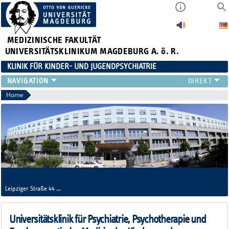
MEDIZINISCHE FAKULTÄT
UNIVERSITÄTSKLINIKUM MAGDEBURG A. ö. R.
KLINIK FÜR KINDER- UND JUGENDPSYCHIATRIE
FORSCHUNG
Home
LEHRE
KLINIK
NEWS
STUDIENTEILNAHME
TEAM
INFOS
KONTAKT
Leipziger Straße 44
Haus 36
39120 Magdeburg
Universitätsklinik für Psychiatrie, Psychotherapie und