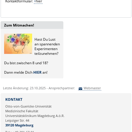
Kontaktformular:
hier
Zum Mitmachen!
Hast Du Lust
an spannenden
Experimenten
teilzunehmen?
Du bist zwischen 8 und 18?
Dann melde Dich
HIER
an!
Letzte Änderung: 23.10.2025 - Ansprechpartner:
Webmaster
Sie können eine Nachricht versenden an:
Webmaster
KONTAKT
Ihre E-Mailadresse:
Otto-von-Guericke-Universität
Medizinische Fakultät
Universitätsklinikum Magdeburg A.ö.R.
Ihr Anliegen:
Leipziger Str. 44
39120 Magdeburg