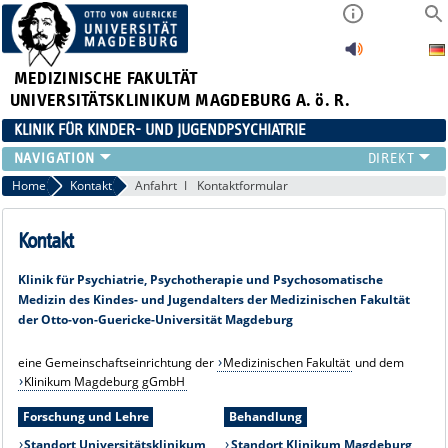
MEDIZINISCHE FAKULTÄT
UNIVERSITÄTSKLINIKUM MAGDEBURG A. ö. R.
KLINIK FÜR KINDER- UND JUGENDPSYCHIATRIE
FORSCHUNG
Home
Kontakt
Anfahrt
Kontaktformular
LEHRE
KLINIK
Kontakt
NEWS
Klinik für Psychiatrie, Psychotherapie und Psychosomatische
STUDIENTEILNAHME
Medizin des Kindes- und Jugendalters der Medizinischen Fakultät
TEAM
der Otto-von-Guericke-Universität Magdeburg
INFOS
KONTAKT
eine Gemeinschaftseinrichtung der
Medizinischen Fakultät
und dem
Klinikum Magdeburg gGmbH
Forschung und Lehre
Behandlung
Standort Universitätsklinikum
Standort Klinikum Magdeburg